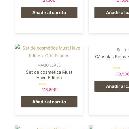
21,50
€
21,50
€
en
en
0
0
de
de
Añadir al carrito
Añadir al c
5
5
Rostro
Cápsulas Rejuv
MAQUILLAJE
Set de cosmética Must
Valorado
39,50
en
Have Edition
0
de
Añadir al c
5
Valorado
118,80
€
en
0
de
Añadir al carrito
5