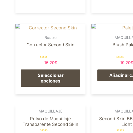
Rostro
MAQUILL
Corrector Second Skin
Blush Pal
Valorado
Valorado
15,20
€
19,20
€
en
en
0
0
de
de
Seleccionar
Añadir al c
5
5
opciones
MAQUILLAJE
MAQUILL
Polvo de Maquillaje
Second Skin BB
Transparente Second Skin
Light