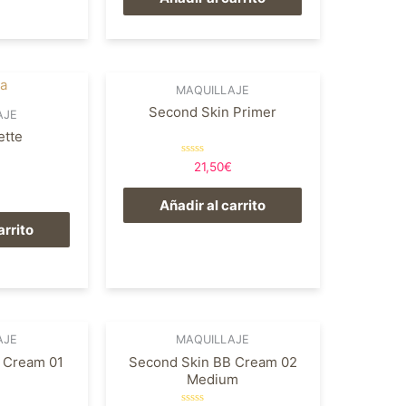
5
MAQUILLAJE
Second Skin Primer
AJE
ette
Valorado
21,50
€
en
0
de
Añadir al carrito
5
arrito
AJE
MAQUILLAJE
 Cream 01
Second Skin BB Cream 02
Medium