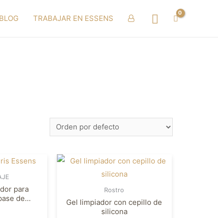
Buscar
BLOG
TRABAJAR EN ESSENS
AJE
ador para
Rostro
 base de
Gel limpiador con cepillo de
aje
silicona