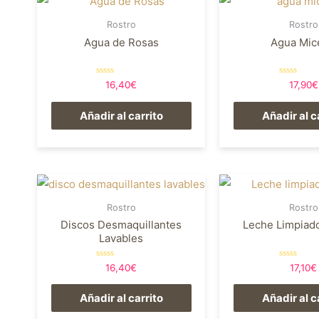
Rostro
Rostro
Agua de Rosas
Agua Mic
Valorado
Valorado
16,40
€
17,90
€
en
en
0
0
de
de
Añadir al carrito
Añadir al c
5
5
Rostro
Rostro
Discos Desmaquillantes
Leche Limpiado
Lavables
Valorado
Valorado
16,40
€
17,10
€
en
en
0
0
de
de
Añadir al carrito
Añadir al c
5
5