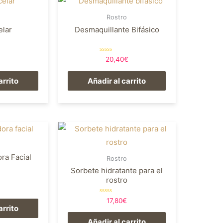
Rostro
elar
Desmaquillante Bifásico
Valorado
20,40
€
en
0
de
arrito
Añadir al carrito
5
ra Facial
Rostro
Sorbete hidratante para el
rostro
Valorado
17,80
€
en
arrito
0
de
Añadir al carrito