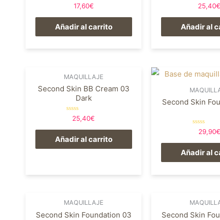
Valorado
Valorado
17,60
€
25,40
en
en
0
0
de
de
Añadir al carrito
Añadir al c
5
5
MAQUILLAJE
Second Skin BB Cream 03
MAQUILL
Dark
Second Skin Fou
Valorado
25,40
€
en
0
Valorado
29,90
de
en
Añadir al carrito
5
0
de
Añadir al c
5
MAQUILLAJE
MAQUILL
Second Skin Foundation 03
Second Skin Fou