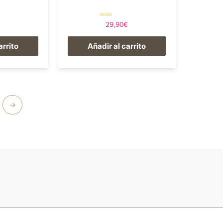
Valorado
€
29,90
€
en
0
de
arrito
Añadir al carrito
5
→