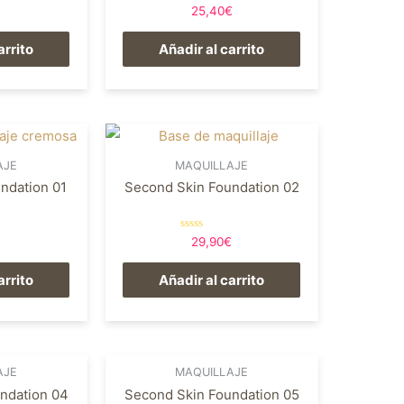
Valorado
€
25,40
€
en
0
de
arrito
Añadir al carrito
5
AJE
MAQUILLAJE
ndation 01
Second Skin Foundation 02
Valorado
€
29,90
€
en
0
de
arrito
Añadir al carrito
5
AJE
MAQUILLAJE
ndation 04
Second Skin Foundation 05