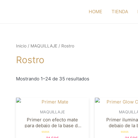
HOME
TIENDA
Inicio
/
MAQUILLAJE
/ Rostro
Rostro
Mostrando 1–24 de 35 resultados
MAQUILLAJE
MAQUILL
Primer con efecto mate
Primer ilumin
para debajo de la base de
debajo de la
maquillaje
maquill
Valorado
Valorado