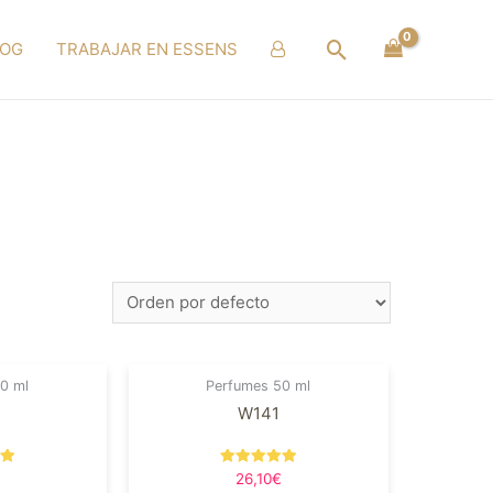
Buscar
LOG
TRABAJAR EN ESSENS
0 ml
Perfumes 50 ml
W141
en
Valorado en
26,10
€
5.00