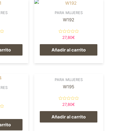
ERES
PARA MUJERES
W192
Valorado
27,80
€
en
0
de
arrito
Añadir al carrito
5
PARA MUJERES
W195
ERES
Valorado
27,80
€
en
0
de
Añadir al carrito
5
arrito