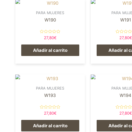
PARA MUJERES
PARA MUJ
W190
W191
Valorado
Valorado
27,80
€
27,80
€
en
en
0
0
de
de
Añadir al carrito
Añadir al c
5
5
PARA MUJERES
PARA MUJ
W193
W194
Valorado
Valorado
27,80
€
27,80
€
en
en
0
0
de
de
Añadir al carrito
Añadir al c
5
5