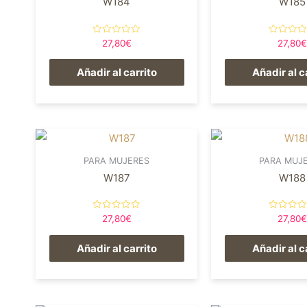
W184
W185
Valorado
Valorado
27,80
€
27,80
€
en
en
0
0
de
de
Añadir al carrito
Añadir al c
5
5
PARA MUJERES
PARA MUJ
W187
W188
Valorado
Valorado
27,80
€
27,80
€
en
en
0
0
de
de
Añadir al carrito
Añadir al c
5
5