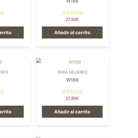
W186
Valorado
27,80
€
en
0
de
arrito
Añadir al carrito
5
ERES
PARA MUJERES
W189
Valorado
27,80
€
en
0
de
arrito
Añadir al carrito
5