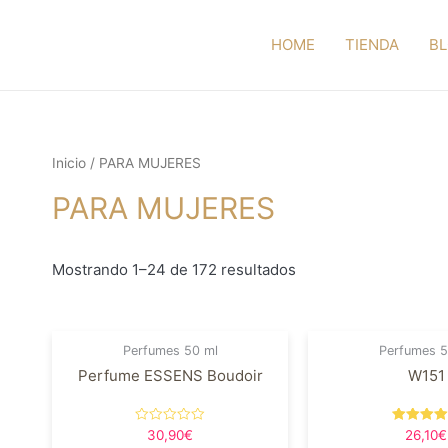
HOME
TIENDA
B
Inicio
/ PARA MUJERES
PARA MUJERES
Mostrando 1–24 de 172 resultados
Perfumes 50 ml
Perfumes 5
Perfume ESSENS Boudoir
W151
Valorado
Valorado 
30,90
€
26,10
€
en
5.00