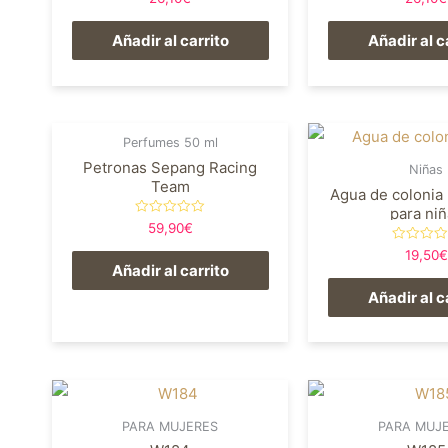
5.00
5.00
de 5
de 5
Añadir al carrito
Añadir al c
Perfumes 50 ml
Petronas Sepang Racing
Niñas
Team
Agua de colonia 
para ni
Valorado
59,90
€
en
0
Valorado
19,50
€
de
en
Añadir al carrito
5
0
de
Añadir al c
5
PARA MUJERES
PARA MUJ