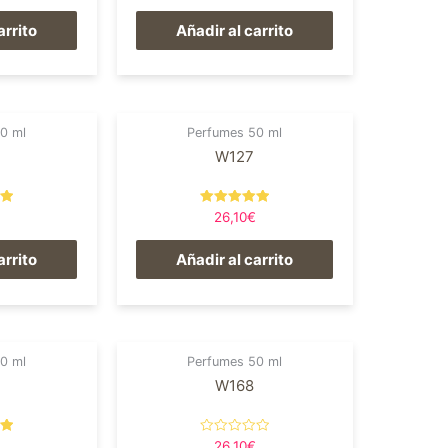
de 5
arrito
Añadir al carrito
0 ml
Perfumes 50 ml
W127
en
Valorado en
26,10
€
5.00
de 5
arrito
Añadir al carrito
0 ml
Perfumes 50 ml
W168
en
Valorado
26,10
€