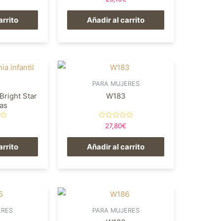
en
0
de
arrito
Añadir al carrito
5
PARA MUJERES
Bright Star
W183
ñas
Valorado
27,80
€
en
0
de
arrito
Añadir al carrito
5
ERES
PARA MUJERES