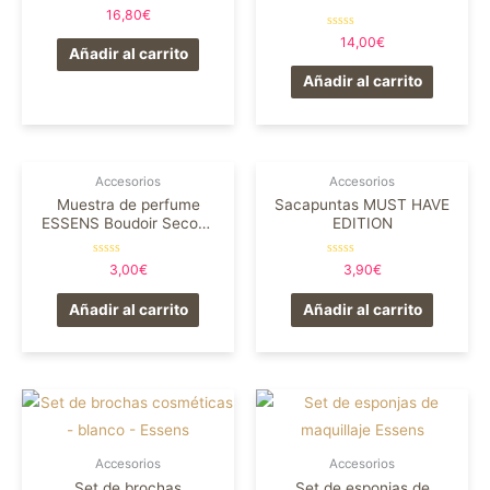
Valorado
16,80
€
en
0
Valorado
14,00
€
de
en
Añadir al carrito
5
0
de
Añadir al carrito
5
Accesorios
Accesorios
Muestra de perfume
Sacapuntas MUST HAVE
ESSENS Boudoir Second
EDITION
Skin 2 ml
Valorado
Valorado
3,00
€
3,90
€
en
en
0
0
de
de
Añadir al carrito
Añadir al carrito
5
5
Accesorios
Accesorios
Set de brochas
Set de esponjas de