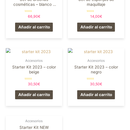
cosméticas – blanco –
maquillaje
Essens
Valorado
Valorado
66,90
€
14,00
€
en
en
0
0
de
de
Añadir al carrito
Añadir al carrito
5
5
Accesorios
Accesorios
Starter Kit 2023 – color
Starter Kit 2023 – color
beige
negro
Valorado
Valorado
30,50
€
30,50
€
en
en
0
0
de
de
Añadir al carrito
Añadir al carrito
5
5
Accesorios
Starter Kit NEW