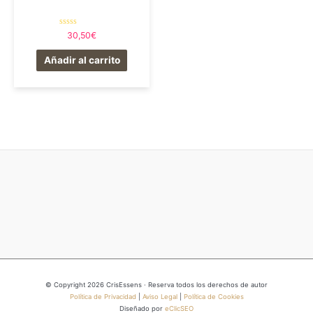
Valorado
30,50
€
en
0
de
Añadir al carrito
5
© Copyright 2026 CrisEssens · Reserva todos los derechos de autor
Política de Privacidad
|
Aviso Legal
|
Política de Cookies
Diseñado por
eClicSEO