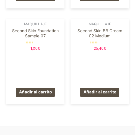
MAQUILLAJE
MAQUILLAJE
Second Skin Foundation
Second Skin BB Cream
Sample 07
02 Medium
Valorado
Valorado
1,00
€
25,40
€
en
en
0
0
de
de
5
5
Añadir al carrito
Añadir al carrito