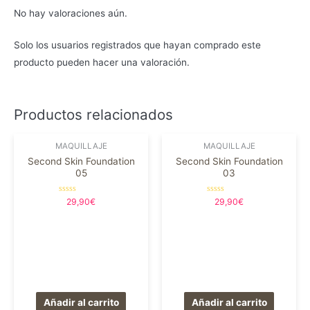
No hay valoraciones aún.
Solo los usuarios registrados que hayan comprado este
producto pueden hacer una valoración.
Productos relacionados
MAQUILLAJE
MAQUILLAJE
Second Skin Foundation
Second Skin Foundation
05
03
Valorado
Valorado
29,90
€
29,90
€
en
en
0
0
de
de
5
5
Añadir al carrito
Añadir al carrito