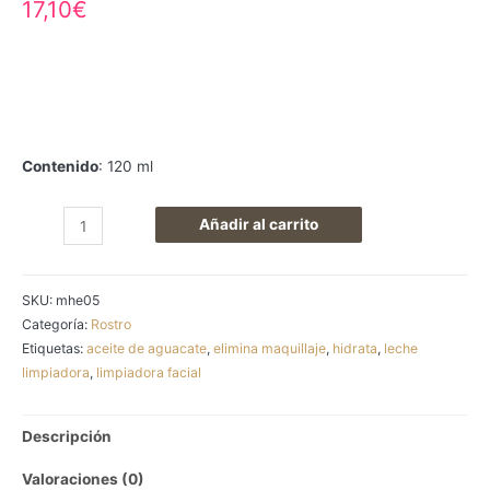
17,10
€
Contenido
: 120 ml
Leche
Añadir al carrito
Limpiadora
Facial
SKU:
mhe05
cantidad
Categoría:
Rostro
Etiquetas:
aceite de aguacate
,
elimina maquillaje
,
hidrata
,
leche
limpiadora
,
limpiadora facial
Descripción
Valoraciones (0)