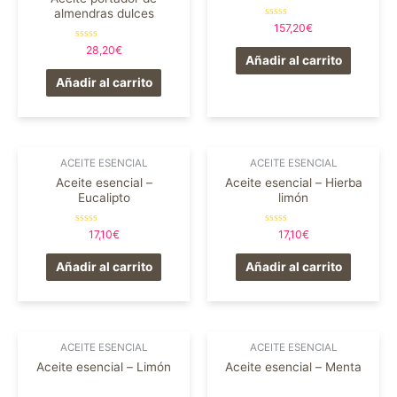
almendras dulces
Valorado
157,20
€
en
0
Valorado
28,20
€
de
en
Añadir al carrito
5
0
de
Añadir al carrito
5
ACEITE ESENCIAL
ACEITE ESENCIAL
Aceite esencial –
Aceite esencial – Hierba
Eucalipto
limón
Valorado
Valorado
17,10
€
17,10
€
en
en
0
0
de
de
Añadir al carrito
Añadir al carrito
5
5
ACEITE ESENCIAL
ACEITE ESENCIAL
Aceite esencial – Limón
Aceite esencial – Menta