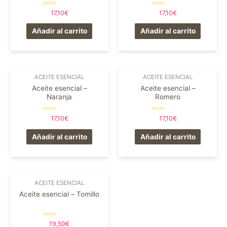
Valorado
Valorado
17,10
€
17,10
€
en
en
0
0
de
de
Añadir al carrito
Añadir al carrito
5
5
ACEITE ESENCIAL
ACEITE ESENCIAL
Aceite esencial –
Aceite esencial –
Naranja
Romero
Valorado
Valorado
17,10
€
17,10
€
en
en
0
0
de
de
Añadir al carrito
Añadir al carrito
5
5
ACEITE ESENCIAL
Aceite esencial – Tomillo
Valorado
19,50
€