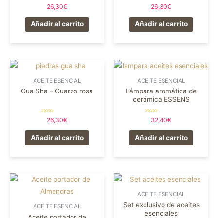
Valorado
Valorado
26,30
€
26,30
€
en
en
0
0
de
de
Añadir al carrito
Añadir al carrito
5
5
ACEITE ESENCIAL
ACEITE ESENCIAL
Gua Sha – Cuarzo rosa
Lámpara aromática de
cerámica ESSENS
Valorado
Valorado
26,30
€
32,40
€
en
en
0
0
de
de
Añadir al carrito
Añadir al carrito
5
5
ACEITE ESENCIAL
Set exclusivo de aceites
ACEITE ESENCIAL
esenciales
Aceite portador de