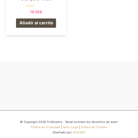
Valorado
19,50
€
en
0
de
Añadir al carrito
5
© Copyright 2026 CrisEssens · Reserva todos los derechos de autor
Política de Privacidad
|
Aviso Legal
|
Política de Cookies
Diseñado por
eClicSEO