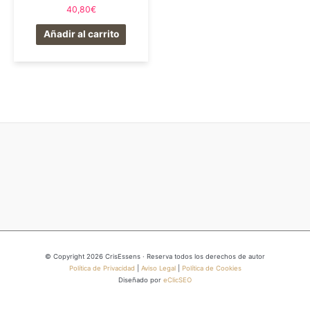
Valorado
40,80
€
en
0
de
Añadir al carrito
5
© Copyright 2026 CrisEssens · Reserva todos los derechos de autor
Política de Privacidad
|
Aviso Legal
|
Política de Cookies
Diseñado por
eClicSEO