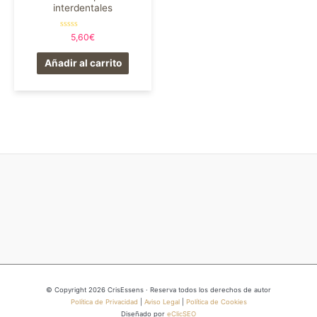
interdentales
Valorado
5,60
€
en
0
de
Añadir al carrito
5
© Copyright 2026 CrisEssens · Reserva todos los derechos de autor
Política de Privacidad
|
Aviso Legal
|
Política de Cookies
Diseñado por
eClicSEO