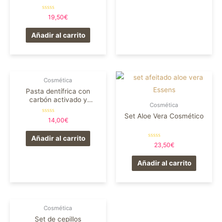
Valorado
19,50
€
en
0
de
Añadir al carrito
5
Cosmética
Pasta dentífrica con
carbón activado y
Cosmética
vitamina B12
Set Aloe Vera Cosmético
Valorado
14,00
€
en
0
de
Añadir al carrito
5
Valorado
23,50
€
en
0
de
Añadir al carrito
5
Cosmética
Set de cepillos