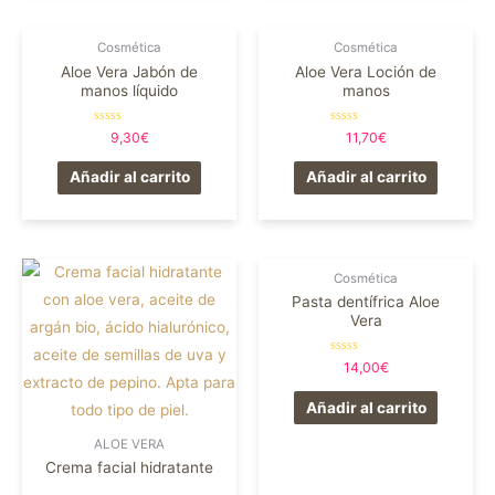
Cosmética
Cosmética
Aloe Vera Jabón de
Aloe Vera Loción de
manos líquido
manos
Valorado
Valorado
9,30
€
11,70
€
en
en
0
0
de
de
Añadir al carrito
Añadir al carrito
5
5
Cosmética
Pasta dentífrica Aloe
Vera
Valorado
14,00
€
en
0
de
Añadir al carrito
5
ALOE VERA
Crema facial hidratante