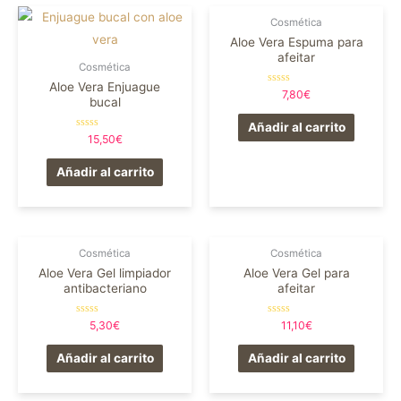
Cosmética
Aloe Vera Espuma para
afeitar
Cosmética
Aloe Vera Enjuague
Valorado
7,80
€
bucal
en
0
de
Añadir al carrito
5
Valorado
15,50
€
en
0
de
Añadir al carrito
5
Cosmética
Cosmética
Aloe Vera Gel limpiador
Aloe Vera Gel para
antibacteriano
afeitar
Valorado
Valorado
5,30
€
11,10
€
en
en
0
0
de
de
Añadir al carrito
Añadir al carrito
5
5