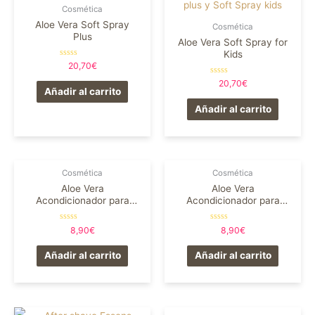
Cosmética
Aloe Vera Soft Spray
Cosmética
Plus
Aloe Vera Soft Spray for
Kids
Valorado
20,70
€
en
0
Valorado
20,70
€
de
en
Añadir al carrito
5
0
de
Añadir al carrito
5
Cosmética
Cosmética
Aloe Vera
Aloe Vera
Acondicionador para
Acondicionador para
cabello teñido y seco
todo tipo de cabello
Valorado
Valorado
8,90
€
8,90
€
en
en
0
0
de
de
Añadir al carrito
Añadir al carrito
5
5