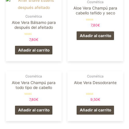
Cosmética
Aloe Vera Champú para
cabello teñido y seco
Cosmética
Aloe Vera Bálsamo para
Valorado
7,80
€
después del afeitado
en
0
de
Añadir al carrito
5
Valorado
7,80
€
en
0
de
Añadir al carrito
5
Cosmética
Cosmética
Aloe Vera Champú para
Aloe Vera Desodorante
todo tipo de cabello
Valorado
Valorado
7,80
€
9,50
€
en
en
0
0
de
de
Añadir al carrito
Añadir al carrito
5
5