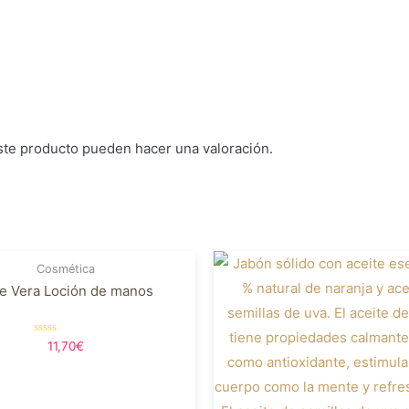
cabello
cantidad
ste producto pueden hacer una valoración.
Cosmética
e Vera Loción de manos
Valorado
11,70
€
en
0
de
5