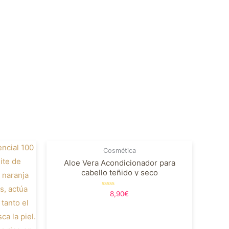
Cosmética
Aloe Vera Acondicionador para
cabello teñido y seco
Valorado
8,90
€
en
0
de
5