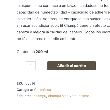
la espuma que conduce a un lavado cuidadoso de todas
capacidad de humectabilidad – capacidad de adherirse a 
la aceleración. Además, se enriquece con sustancias 
sin usar acondicionador. El Champú tiene un efecto ca
cabeza y mejora la calidad del cabello. Todos los ing
no tóxicos para el medio ambiente.
Contenido
200 ml
Aloe
Añadir al carrito
Vera
Champú
SKU:
ave14
para
Categoría:
Cosmética
todo
Etiquetas:
champu
,
champu aloe vera
,
essens
tipo
de