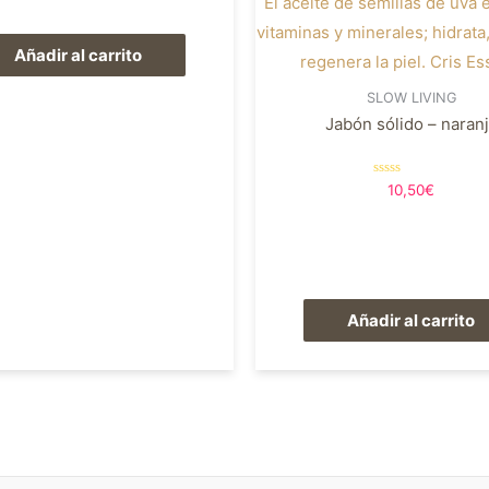
Añadir al carrito
SLOW LIVING
Jabón sólido – naran
Valorado
10,50
€
en
0
de
5
Añadir al carrito