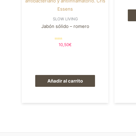
SLOW LIVING
Jabón sólido – romero
Valorado
10,50
€
en
0
de
5
Añadir al carrito