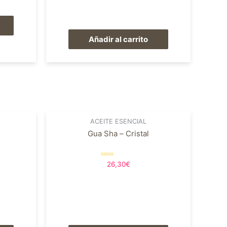
Añadir al carrito
ACEITE ESENCIAL
Gua Sha – Cristal
Valorado
26,30
€
en
0
de
5