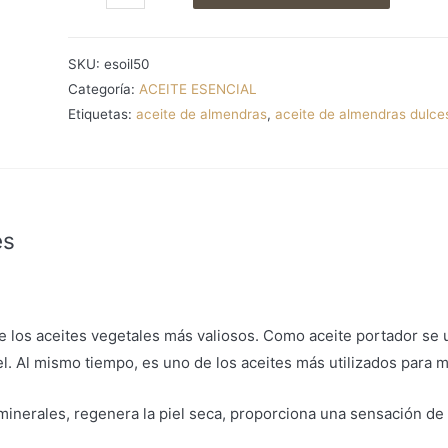
portador
de
SKU:
esoil50
almendras
Categoría:
ACEITE ESENCIAL
dulces
Etiquetas:
aceite de almendras
,
aceite de almendras dulce
cantidad
es
e los aceites vegetales más valiosos. Como aceite portador se u
iel. Al mismo tiempo, es uno de los aceites más utilizados para 
inerales, regenera la piel seca, proporciona una sensación de su