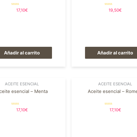
Valorado
Valorado
17,10
€
19,50
€
en
en
0
0
de
de
5
5
Añadir al carrito
Añadir al carrito
ACEITE ESENCIAL
ACEITE ESENCIAL
ceite esencial – Menta
Aceite esencial – Rom
Valorado
Valorado
17,10
€
17,10
€
en
en
0
0
de
de
5
5