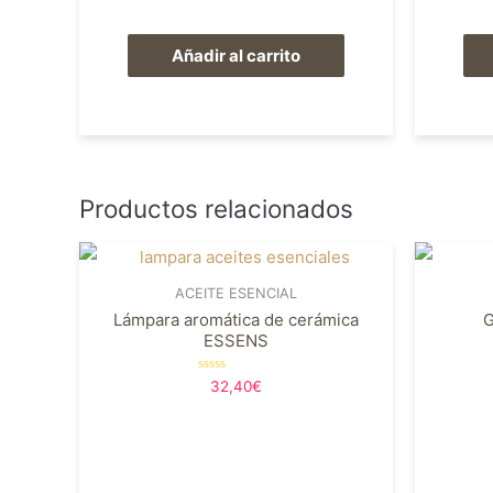
Añadir al carrito
Productos relacionados
ACEITE ESENCIAL
Lámpara aromática de cerámica
G
ESSENS
Valorado
32,40
€
en
0
de
5