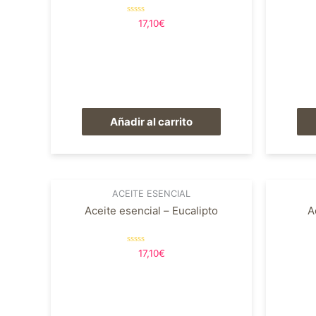
Valorado
17,10
€
en
0
de
5
Añadir al carrito
ACEITE ESENCIAL
Aceite esencial – Eucalipto
A
Valorado
17,10
€
en
0
de
5