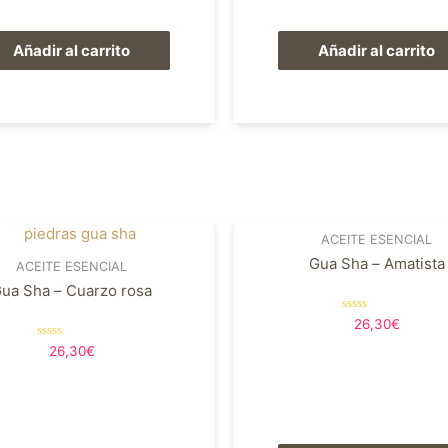
Añadir al carrito
Añadir al carrito
ACEITE ESENCIAL
Gua Sha – Amatista
ACEITE ESENCIAL
ua Sha – Cuarzo rosa
Valorado
26,30
€
en
0
Valorado
26,30
€
de
en
5
0
de
5