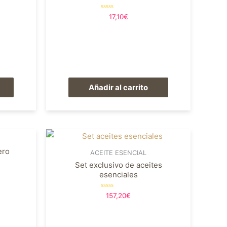
Valorado
17,10
€
en
0
de
5
Añadir al carrito
ero
ACEITE ESENCIAL
Set exclusivo de aceites
esenciales
Valorado
157,20
€
en
0
de
5