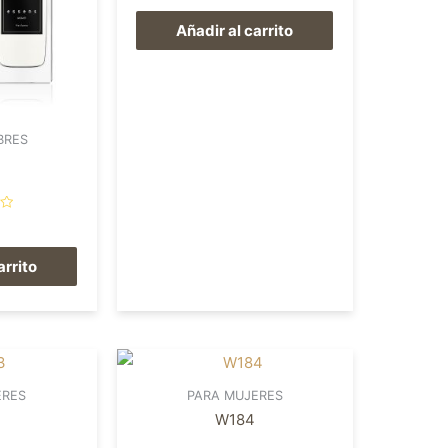
0
de
Añadir al carrito
5
BRES
arrito
ERES
PARA MUJERES
W184