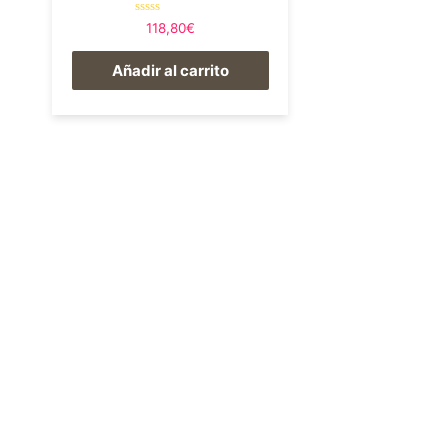
Valorado
118,80
€
en
0
de
Añadir al carrito
5