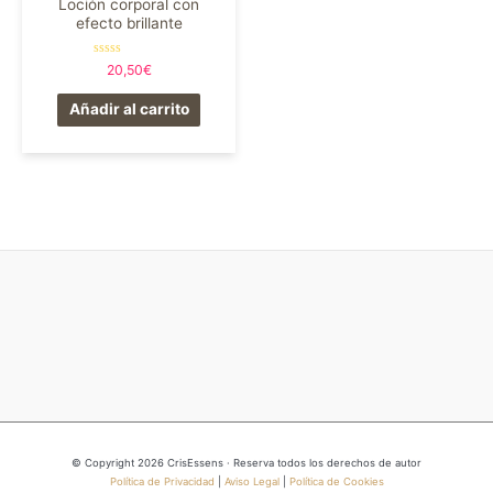
Loción corporal con
efecto brillante
Valorado
20,50
€
en
0
de
Añadir al carrito
5
© Copyright 2026 CrisEssens · Reserva todos los derechos de autor
Política de Privacidad
|
Aviso Legal
|
Política de Cookies