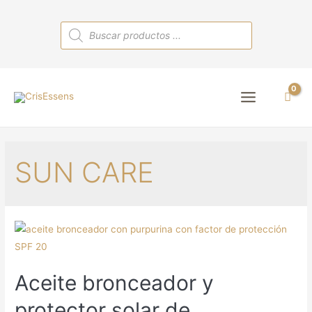
Búsqueda
de
productos
Main
Menu
SUN CARE
Aceite bronceador y
protector solar de