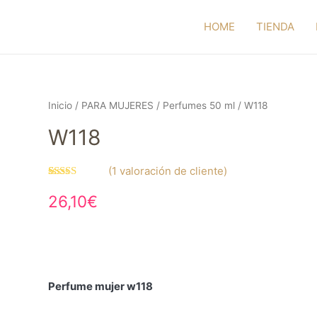
HOME
TIENDA
Inicio
/
PARA MUJERES
/
Perfumes 50 ml
/ W118
W118
(
1
valoración de cliente)
Valorado
1
5.00
sobre 5
26,10
€
basado en
puntuación
de cliente
Perfume mujer w118