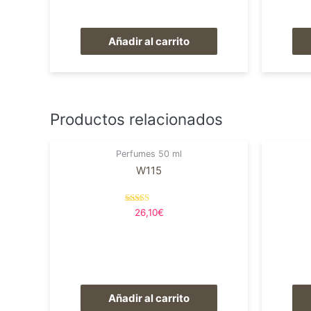
Añadir al carrito
Productos relacionados
Perfumes 50 ml
W115
Valorado en
26,10
€
5.00
de 5
Añadir al carrito