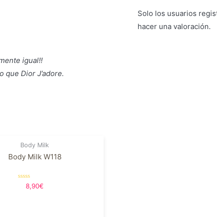
Solo los usuarios reg
hacer una valoración.
mente igual!!
o que Dior J’adore.
Body Milk
Body Milk W118
Valorado
8,90
€
en
0
de
5