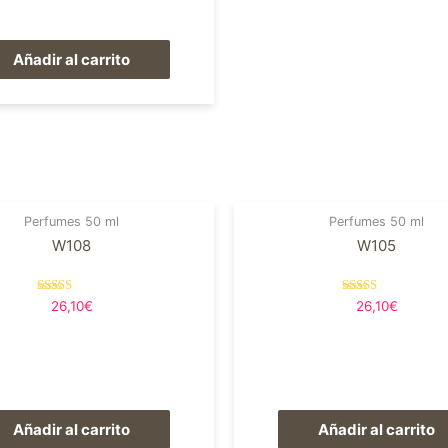
Añadir al carrito
Perfumes 50 ml
Perfumes 50 ml
W108
W105
Valorado en
Valorado en
26,10
€
26,10
€
5.00
5.00
de 5
de 5
Añadir al carrito
Añadir al carrito