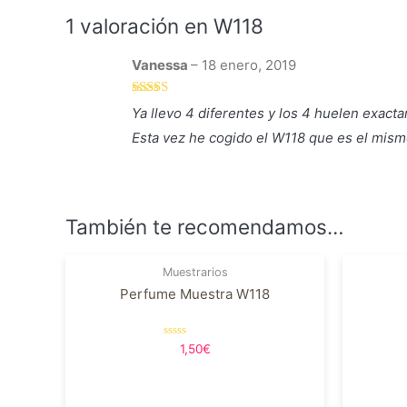
1 valoración en
W118
Vanessa
–
18 enero, 2019
Valorado en
Ya llevo 4 diferentes y los 4 huelen exacta
5
de 5
Esta vez he cogido el W118 que es el mism
También te recomendamos…
Muestrarios
Perfume Muestra W118
Valorado
1,50
€
en
0
de
5