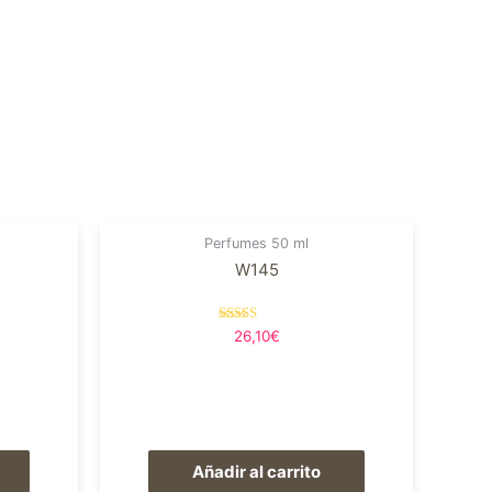
Perfumes 50 ml
W145
Valorado en
26,10
€
5.00
de 5
Añadir al carrito