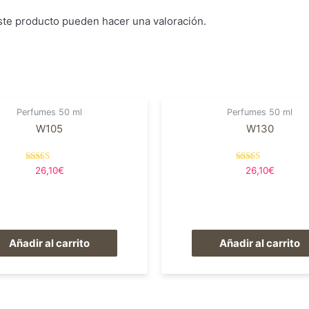
ste producto pueden hacer una valoración.
Perfumes 50 ml
Perfumes 50 ml
W105
W130
Valorado en
Valorado en
26,10
€
26,10
€
5.00
5.00
de 5
de 5
Añadir al carrito
Añadir al carrito