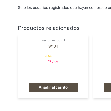
Solo los usuarios registrados que hayan comprado e
Productos relacionados
Perfumes 50 ml
W104
Valorado en
26,10
€
5.00
de 5
Añadir al carrito