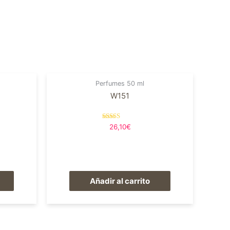
Perfumes 50 ml
W151
Valorado en
26,10
€
5.00
de 5
Añadir al carrito