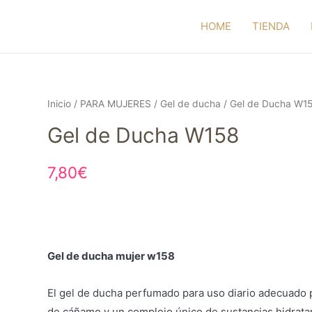
HOME
TIENDA
Inicio
/
PARA MUJERES
/
Gel de ducha
/ Gel de Ducha W1
Gel de Ducha W158
7,80
€
Gel de ducha mujer w158
El gel de ducha perfumado para uso diario adecuado p
de cáñamo y un complejo único de sustancias hidratant