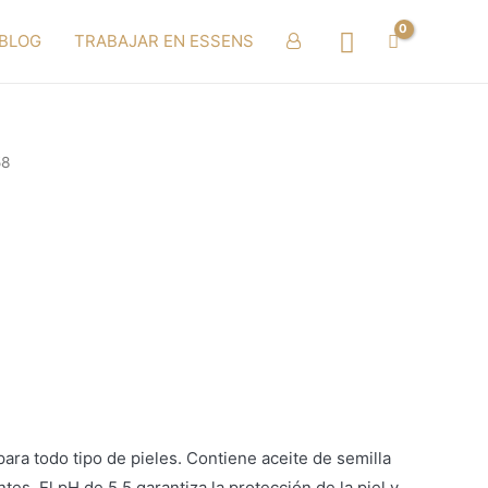
Buscar
BLOG
TRABAJAR EN ESSENS
58
ara todo tipo de pieles. Contiene aceite de semilla
es. El pH de 5.5 garantiza la protección de la piel y