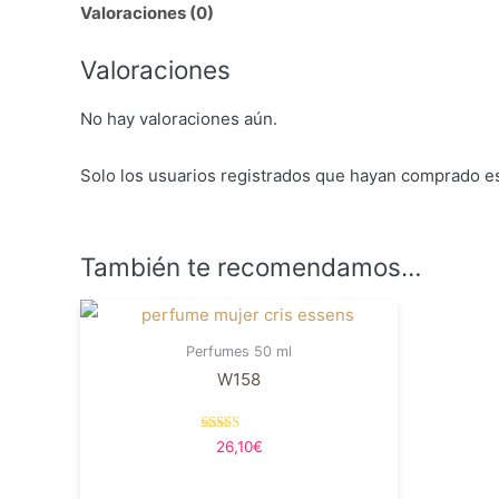
Valoraciones (0)
Valoraciones
No hay valoraciones aún.
Solo los usuarios registrados que hayan comprado e
También te recomendamos…
Perfumes 50 ml
W158
Valorado en
26,10
€
5.00
de 5