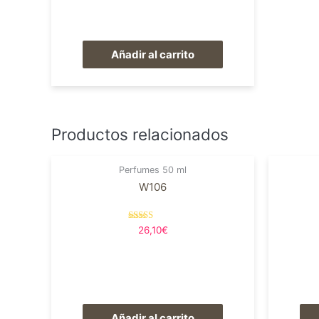
Añadir al carrito
Productos relacionados
Perfumes 50 ml
W106
Valorado en
26,10
€
5.00
de 5
Añadir al carrito