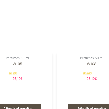
Perfumes 50 ml
Perfumes 50 ml
W105
W108
Valorado en
Valorado en
26,10
€
26,10
€
5.00
5.00
de 5
de 5
Añadir al carrito
Añadir al carrito