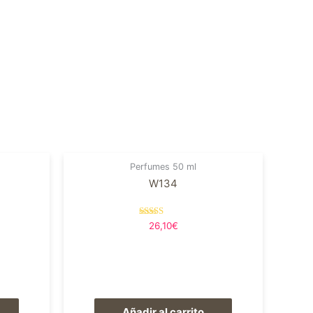
Perfumes 50 ml
W134
Valorado en
26,10
€
5.00
de 5
Añadir al carrito