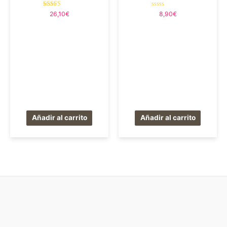
Valorado en
Valorado
26,10
€
8,90
€
5.00
en
de 5
0
de
5
Añadir al carrito
Añadir al carrito