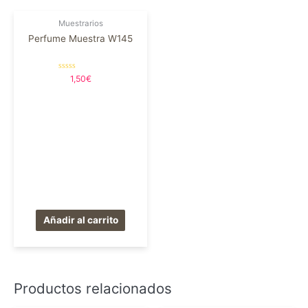
Muestrarios
Perfume Muestra W145
Valorado
1,50
€
en
0
de
5
Añadir al carrito
Productos relacionados