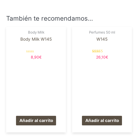
También te recomendamos…
Body Milk
Perfumes 50 ml
Body Milk W145
W145
Valorado
Valorado en
8,90
€
26,10
€
en
5.00
0
de 5
de
5
Añadir al carrito
Añadir al carrito