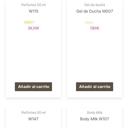
Perfumes 50 ml
Gel de ducha
W115
Gel de Ducha M007
Valorado en
Valorado
26,10
€
7,80
€
5.00
en
de 5
0
de
5
Añadir al carrito
Añadir al carrito
Perfumes 50 ml
Body Milk
W147
Body Milk W107