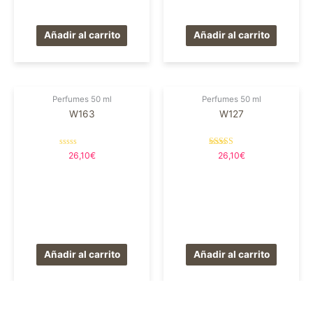
Añadir al carrito
Añadir al carrito
Perfumes 50 ml
Perfumes 50 ml
W163
W127
Valorado
Valorado en
26,10
€
26,10
€
en
5.00
0
de 5
de
5
Añadir al carrito
Añadir al carrito