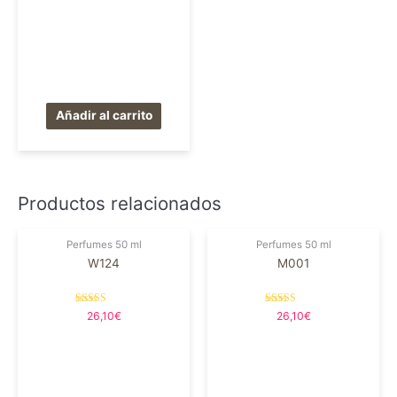
0
de
5
Añadir al carrito
Productos relacionados
Perfumes 50 ml
Perfumes 50 ml
W124
M001
Valorado en
Valorado en
26,10
€
26,10
€
5.00
5.00
de 5
de 5