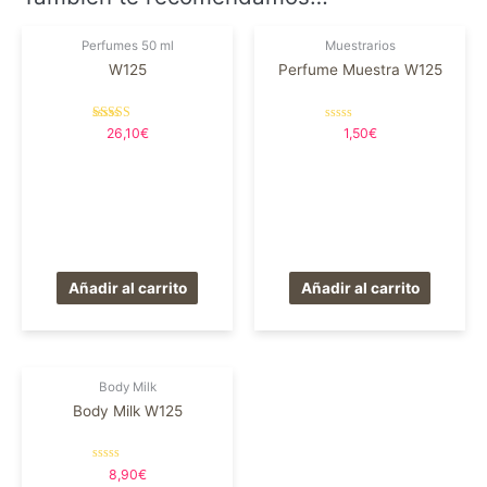
Perfumes 50 ml
Muestrarios
W125
Perfume Muestra W125
Valorado en
Valorado
26,10
€
1,50
€
5.00
en
de 5
0
de
5
Añadir al carrito
Añadir al carrito
Body Milk
Body Milk W125
Valorado
8,90
€
en