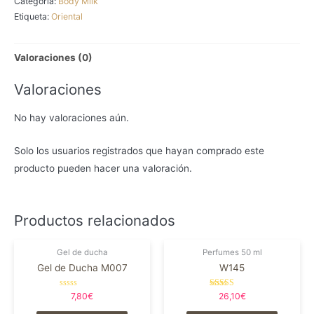
Categoría:
Body Milk
Etiqueta:
Oriental
Valoraciones (0)
Valoraciones
No hay valoraciones aún.
Solo los usuarios registrados que hayan comprado este
producto pueden hacer una valoración.
Productos relacionados
Gel de ducha
Perfumes 50 ml
Gel de Ducha M007
W145
Valorado
Valorado en
7,80
€
26,10
€
en
5.00
0
de 5