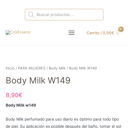
Búsqueda
de
productos
Carrito
/
0,00
€
Main
Menu
Inicio
/
PARA MUJERES
/
Body Milk
/ Body Milk W149
Body Milk W149
8,90
€
Body Milk w149
Body Milk perfumado para uso diario es óptimo para todo tipo
de piel. Su aplicación es posible después del baño, tomar el sol