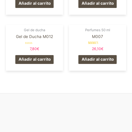
de
Añadir al carrito
Añadir al carrito
5
Gel de ducha
Perfumes 50 ml
Gel de Ducha M012
M007
Valorado
Valorado en
7,80
€
26,10
€
en
5.00
0
de 5
de
Añadir al carrito
Añadir al carrito
5