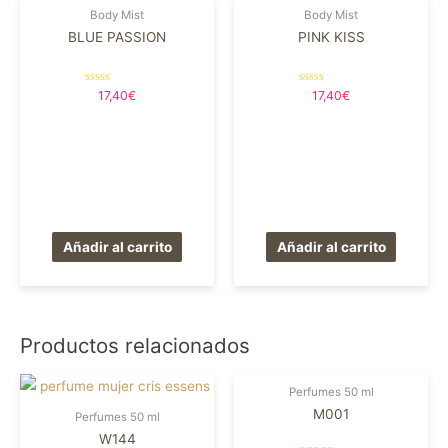
Body Mist
Body Mist
BLUE PASSION
PINK KISS
Valorado
Valorado
17,40
€
17,40
€
en
en
0
0
de
de
5
5
Añadir al carrito
Añadir al carrito
Productos relacionados
Perfumes 50 ml
M001
Perfumes 50 ml
W144