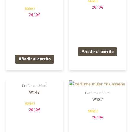
Valorado en
26,10
€
5.00
de 5
Valorado en
26,10
€
5.00
de 5
Añadir al carrito
Añadir al carrito
Perfumes 50 ml
W148
Perfumes 50 ml
W137
Valorado en
26,10
€
5.00
de 5
Valorado en
26,10
€
5.00
de 5