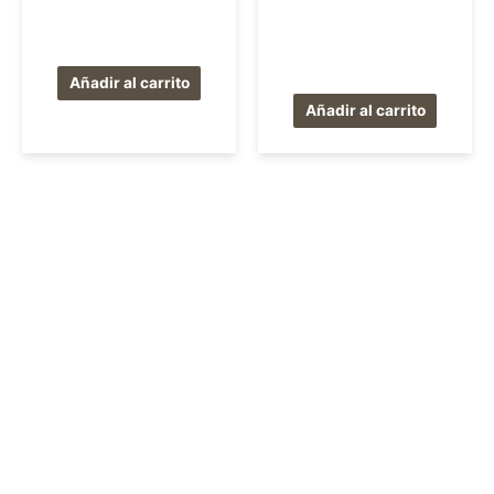
Añadir al carrito
Añadir al carrito
© Copyright 2026 CrisEssens · Reserva todos los derechos de autor
Política de Privacidad
|
Aviso Legal
|
Política de Cookies
Diseñado por
eClicSEO