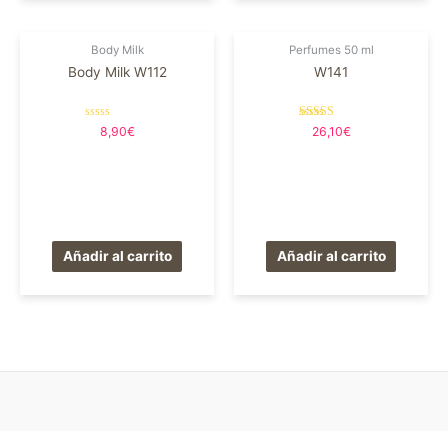
Body Milk
Perfumes 50 ml
Body Milk W112
W141
Valorado
Valorado en
8,90
€
26,10
€
en
5.00
0
de 5
de
5
Añadir al carrito
Añadir al carrito