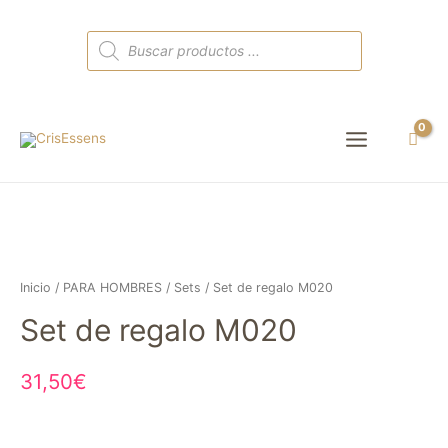
Búsqueda
de
productos
Main
Menu
Inicio
/
PARA HOMBRES
/
Sets
/ Set de regalo M020
Set de regalo M020
31,50
€