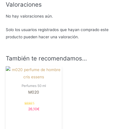
Valoraciones
No hay valoraciones aún.
Solo los usuarios registrados que hayan comprado este
producto pueden hacer una valoración.
También te recomendamos…
Perfumes 50 ml
M020
Valorado en
26,10
€
5.00
de 5