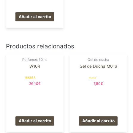
Añadir al carrito
Productos relacionados
Perfumes 50 ml
Gel de ducha
W104
Gel de Ducha M016
Valorado en
Valorado
26,10
€
7,80
€
5.00
en
de 5
0
de
5
Añadir al carrito
Añadir al carrito