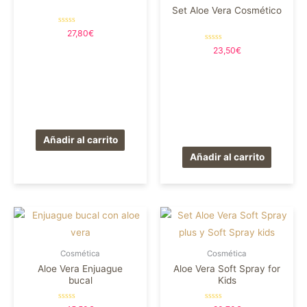
Set Aloe Vera Cosmético
Valorado
27,80
€
en
0
Valorado
23,50
€
de
en
5
0
de
5
Añadir al carrito
Añadir al carrito
Cosmética
Cosmética
Aloe Vera Enjuague
Aloe Vera Soft Spray for
bucal
Kids