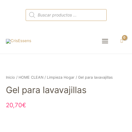
Búsqueda
de
productos
Main
Menu
Inicio
/
HOME CLEAN
/
Limpieza Hogar
/ Gel para lavavajillas
Gel para lavavajillas
20,70
€