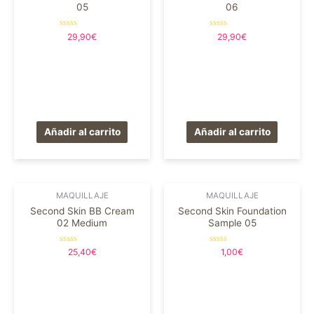
05
06
Valorado
Valorado
29,90
€
29,90
€
en
en
0
0
de
de
5
5
Añadir al carrito
Añadir al carrito
MAQUILLAJE
MAQUILLAJE
Second Skin BB Cream
Second Skin Foundation
02 Medium
Sample 05
Valorado
Valorado
25,40
€
1,00
€
en
en
0
0
de
de
5
5