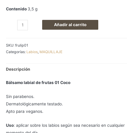
Contenido
3,5 g
Bálsamo
Añadir al carrito
labial
de
SKU:
frulip01
frutas
Categorías:
Labios
,
MAQUILLAJE
01
Coco
cantidad
Descripción
Bálsamo labial de frutas 01 Coco
Sin parabenos.
Dermatológicamente testado.
Apto para veganos.
Uso
: aplicar sobre los labios según sea necesario en cualquier
momento del día.