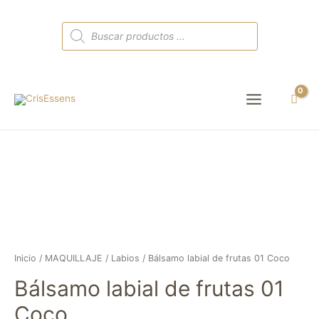
Búsqueda
de
productos
Main
Menu
Inicio
/
MAQUILLAJE
/
Labios
/ Bálsamo labial de frutas 01 Coco
Bálsamo labial de frutas 01
Coco